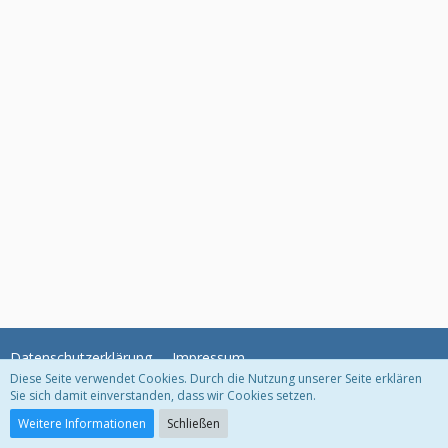
Datenschutzerklärung
Impressum
Diese Seite verwendet Cookies. Durch die Nutzung unserer Seite erklären
Sie sich damit einverstanden, dass wir Cookies setzen.
Community-Software:
WoltLab Suite™ 3.0.21
Weitere Informationen
Schließen